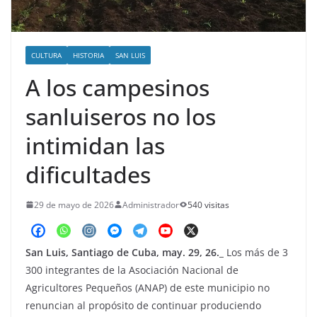
o
CULTURA
HISTORIA
SAN LUIS
A los campesinos
sanluiseros no los
intimidan las
dificultades
29 de mayo de 2026
Administrador
540 visitas
San Luis, Santiago de Cuba, may. 29, 26._
Los más de 3
300 integrantes de la Asociación Nacional de
Agricultores Pequeños (ANAP) de este municipio no
renuncian al propósito de continuar produciendo