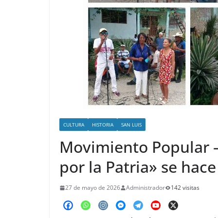
o
CULTURA
HISTORIA
SAN LUIS
Movimiento Popular – 
por la Patria» se hace
27 de mayo de 2026
Administrador
142 visitas