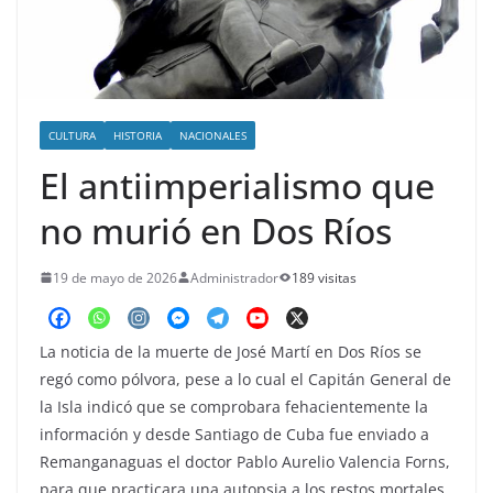
o
CULTURA
HISTORIA
NACIONALES
El antiimperialismo que
no murió en Dos Ríos
19 de mayo de 2026
Administrador
189 visitas
La noticia de la muerte de José Martí en Dos Ríos se
regó como pólvora, pese a lo cual el Capitán General de
la Isla indicó que se comprobara fehacientemente la
información y desde Santiago de Cuba fue enviado a
Remanganaguas el doctor Pablo Aurelio Valencia Forns,
para que practicara una autopsia a los restos mortales