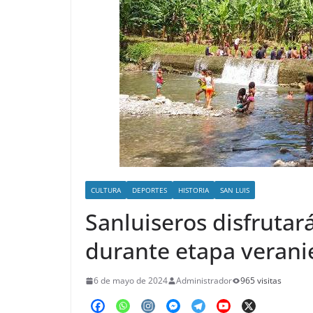
o
CULTURA
DEPORTES
HISTORIA
SAN LUIS
Sanluiseros disfrutar
durante etapa verani
6 de mayo de 2024
Administrador
965 visitas