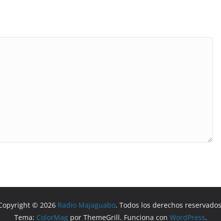
Copyright © 2026
Radio Majaguabo
. Todos los derechos reservados
Tema:
ColorMag
por ThemeGrill. Funciona con
WordPress
.